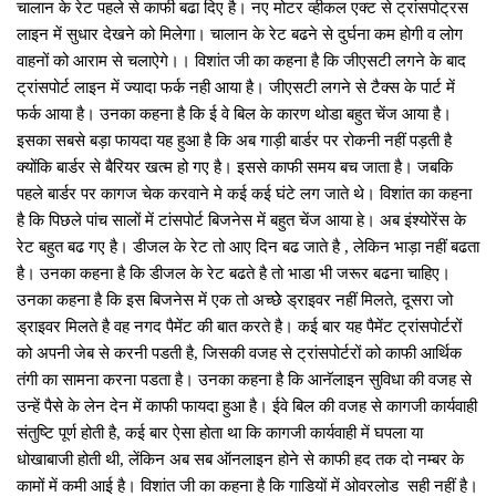
चालान के रेट पहले से काफी बढा दिए है। नए मोटर व्‍हीकल एक्‍ट से ट्रांसपोट्रस
लाइन में सुधार देखने को मिलेगा। चालान के रेट बढने से दुर्घना कम होगी व लोग
वाहनों को आराम से चलाऐगे।। विशांत जी का कहना है कि जीएसटी लगने के बाद
ट्रांसपोर्ट लाइन में ज्‍यादा फर्क नही आया है। जीएसटी लगने से टैक्‍स के पार्ट में
फर्क आया है। उनका कहना है कि ई वे बिल के कारण थोडा बहुत चेंज आया है।
इसका सबसे बड़ा फायदा यह हुआ है कि अब गाड़ी बार्डर पर रोकनी नहीं पड़ती है
क्‍योंकि बार्डर से बैरियर खत्‍म हो गए है। इससे काफी समय बच जाता है। जबकि
पहले बार्डर पर कागज चेक करवाने मे कई कई घंटे लग जाते थे। विशांत का कहना
है कि पिछले पांच सालों में टांसपोर्ट बिजनेस में बहुत चेंज आया हे। अब इंश्‍योरेंस के
रेट बहुत बढ गए है। डीजल के रेट तो आए दिन बढ जाते है , लेकिन भाड़ा नहीं बढता
है। उनका कहना है कि डीजल के रेट बढते है तो भाडा भी जरूर बढना चाहिए।
उनका कहना है कि इस बिजनेस में एक तो अच्‍छेे ड्राइवर नहीं मिलते, दूसरा जो
ड्राइवर मिलते है वह नगद पैमेंट की बात करते है। कई बार यह पैमेंट ट्रांसपाेर्टरों
को अपनी जेब से करनी पडती है, जिसकी वजह से ट्रांसपोर्टरों को काफी आर्थिक
तंगी का सामना करना पडता है। उनका कहना है कि आनॅलाइन सुविधा की वजह से
उन्‍हें पैसे के लेन देन में काफी फायदा हुआ है। ईवे बिल की वजह से कागजी कार्यवाही
संतुष्टि पूर्ण होती है, कई बार ऐसा होता था कि कागजी कार्यवाही में घपला या
धोखाबाजी होती थी, लेंकिन अब सब ऑनलाइन होने से काफी हद तक दो नम्‍बर के
कामों में कमी आई है। विशांत जी का कहना है कि गाडियों में ओवरलोड सही नहीं है।