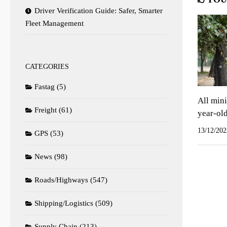
Driver Verification Guide: Safer, Smarter
Fleet Management
CATEGORIES
Fastag
(5)
All mini
Freight
(61)
year-old
13/12/202
GPS
(53)
News
(98)
Roads/Highways
(547)
Shipping/Logistics
(509)
Supply Chain
(213)