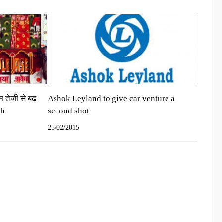
टम तेजी से बढ
Ashok Leyland to give car venture a
gh
second shot
25/02/2015